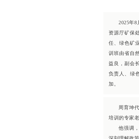
2025
资源厅矿保
任、绿色矿
训班由省自
益良，副会
负责人、绿
加。
周育坤
培训的专家
他强调
深刻理解政