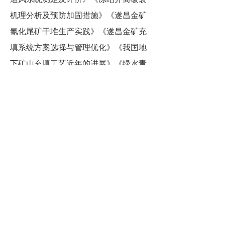
机理分析及预防加固措施》《遂昌金矿
氰化尾矿干堆生产实践》《遂昌金矿充
填系统方案选择与管理优化》《我国地
下矿山充填工艺近年的进展》《绿水青
山就是金山银山》等论文。对铸造的水
玻璃工艺和硅溶胶工艺及热塑性复合材
料的生产有一定的研究。
前一个：
周乐尧
ꄴ
后一个：
龚新法
ꄲ